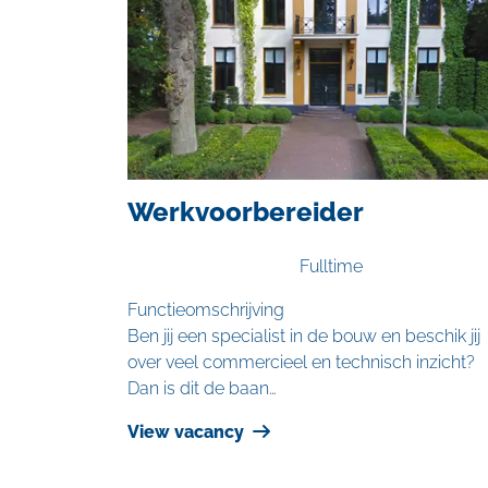
Werkvoorbereider
Fulltime
Functieomschrijving
Ben jij een specialist in de bouw en beschik jij
over veel commercieel en technisch inzicht?
Dan is dit de baan…
View vacancy