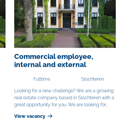
Commercial employee,
internal and external
Fulltime
Slochteren
Looking for a new challenge? We are a growing
real estate company based in Slochteren with a
great opportunity for you. We are looking for…
View vacancy