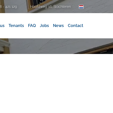
Hoofdweg 16, Slochteren
8 - 421 129
 us
Tenants
FAQ
Jobs
News
Contact