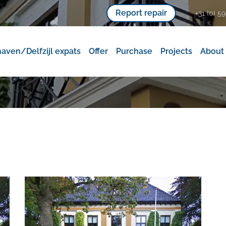
Report repair
+31 (0) 59
aven/Delfzijl expats
Offer
Purchase
Projects
About