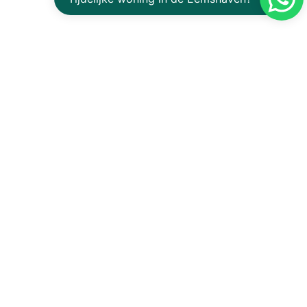
in Eemshaven?
aff? Contact us or request a quote without