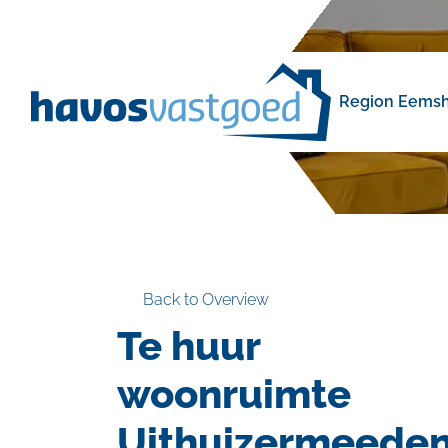
navigation
Region Eemsh
Back to Overview
Te huur
woonruimte
Uithuizermeede