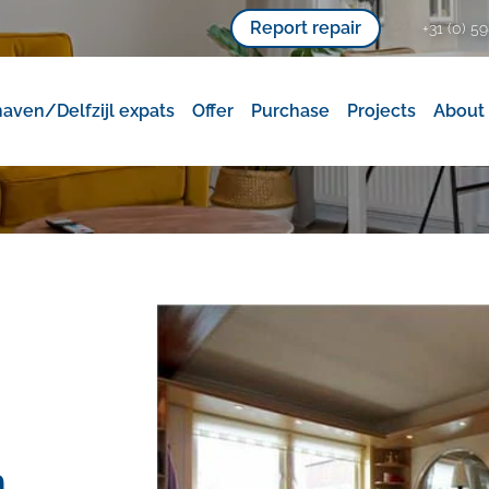
Report repair
+31 (0) 59
aven/Delfzijl expats
Offer
Purchase
Projects
About
n