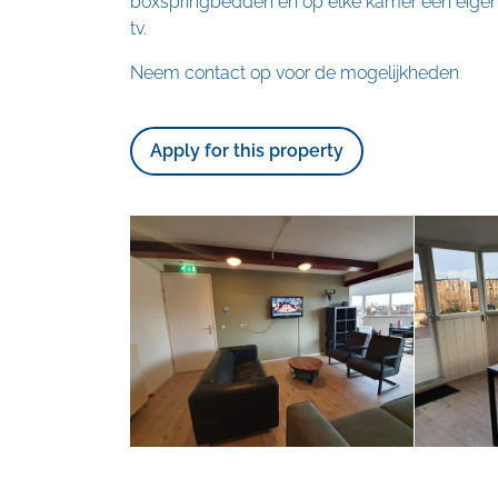
boxspringbedden en op elke kamer een eige
tv.
Neem contact op voor de mogelijkheden
Apply for this property
Skip
photo
album