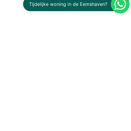
Tijdelijke woning in de Eemshaven?
in Eemshaven?
aff? Contact us or request a quote without