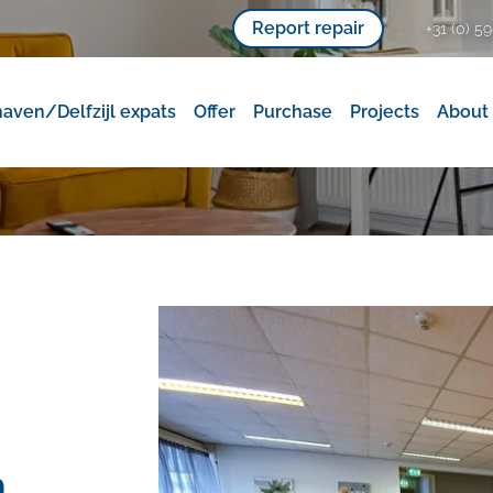
Report repair
+31 (0) 59
aven/Delfzijl expats
Offer
Purchase
Projects
About
n