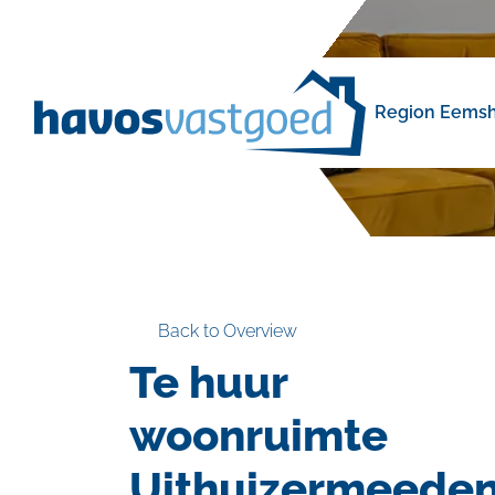
navigation
Region Eemsh
Back to Overview
Te huur
woonruimte
Uithuizermeede