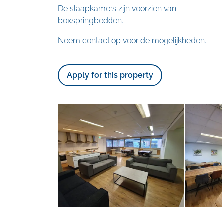
De slaapkamers zijn voorzien van
boxspringbedden.
Neem contact op voor de mogelijkheden.
Apply for this property
Skip
photo
album