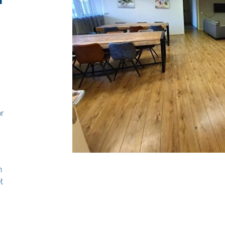
r
n
t