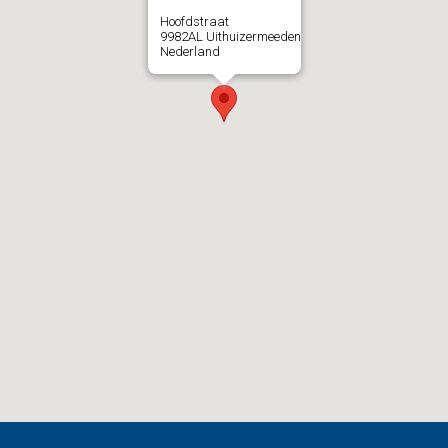
Hoofdstraat
9982AL
Uithuizermeeden
Nederland
Read more