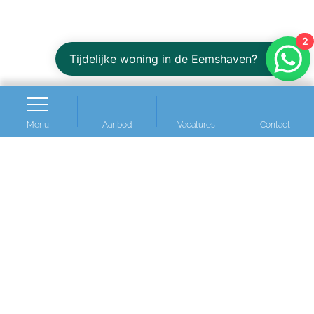
2
Tijdelijke woning in de Eemshaven?
Menu
Aanbod
Vacatures
Contact
Contact
+31 (0) 598 - 421 129