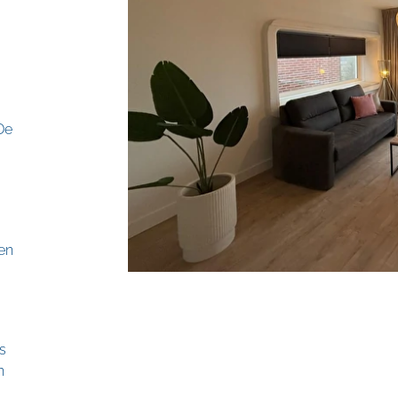
De
en
s
n