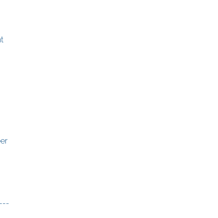
t
er
---