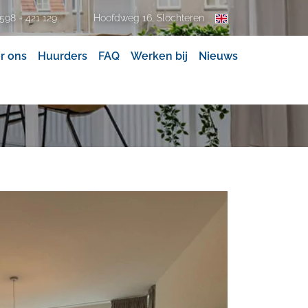
Hoofdweg 16, Slochteren
598 - 421 129
r ons
Huurders
FAQ
Werken bij
Nieuws