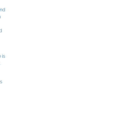
and
m
d
 is
t
ts