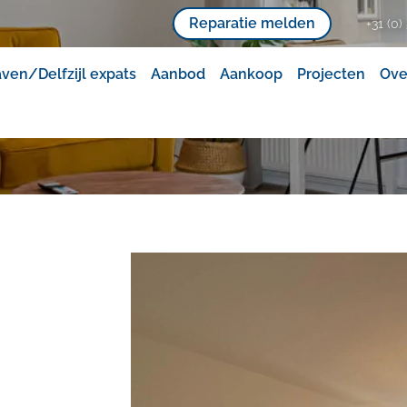
Reparatie melden
+31 (0) 
en/Delfzijl expats
Aanbod
Aankoop
Projecten
Ove