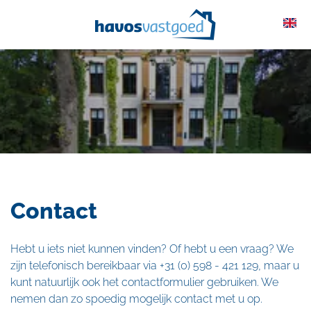
overslaan
Contact
Hebt u iets niet kunnen vinden? Of hebt u een vraag? We
zijn telefonisch bereikbaar via
+31 (0) 598 - 421 129,
maar u
kunt natuurlijk ook het contactformulier gebruiken. We
nemen dan zo spoedig mogelijk contact met u op.