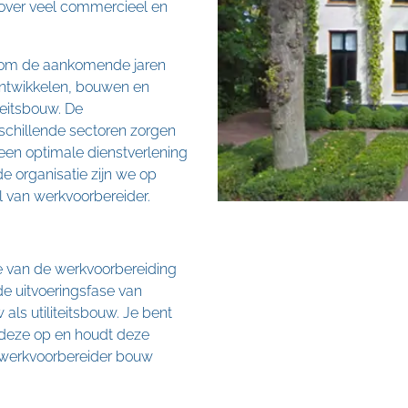
ij over veel commercieel en
ie om de aankomende jaren
t ontwikkelen, bouwen en
eitsbouw. De
schillende sectoren zorgen
 een optimale dienstverlening
e organisatie zijn we op
l van werkvoorbereider.
ie van de werkvoorbereiding
de uitvoeringsfase van
ls utiliteitsbouw. Je bent
t deze op en houdt deze
s werkvoorbereider bouw