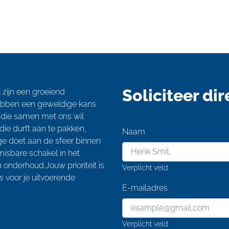
Soliciteer dir
 zijn een groeiend
hebben een geweldige kans
 die samen met ons wil
ie durft aan te pakken,
Naam
ge doet aan de sfeer binnen
nmisbare schakel in het
 onderhoud.Jouw prioriteit is
Verplicht veld
s voor je uitvoerende
E-mailadres
Verplicht veld