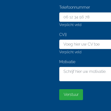
Telefoonnummer
Verplicht veld
CV}}
Voeg hier uw CV toe
Verplicht veld
Motivatie
Verstuur