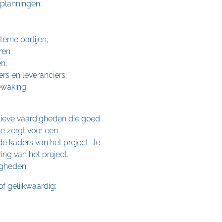
planningen;
rne partijen;
ren;
n;
s en leveranciers;
bewaking
tieve vaardigheden die goed
Je zorgt voor een
de kaders van het project. Je
ring van het project.
igheden:
 gelijkwaardig;