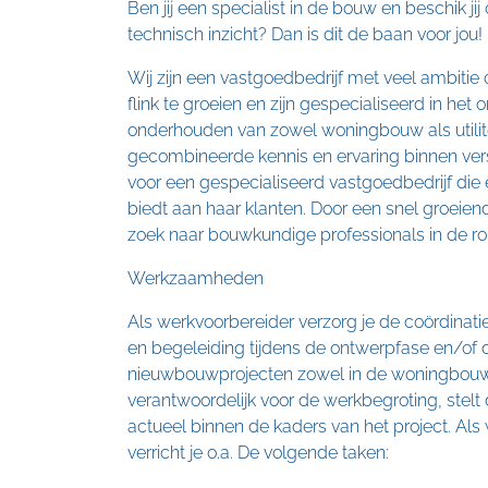
Ben jij een specialist in de bouw en beschik j
technisch inzicht? Dan is dit de baan voor jou!
Wij zijn een vastgoedbedrijf met veel ambit
flink te groeien en zijn gespecialiseerd in he
onderhouden van zowel woningbouw als utilit
gecombineerde kennis en ervaring binnen ver
voor een gespecialiseerd vastgoedbedrijf die
biedt aan haar klanten. Door een snel groeiend
zoek naar bouwkundige professionals in de ro
Werkzaamheden
Als werkvoorbereider verzorg je de coördinat
en begeleiding tijdens de ontwerpfase en/of 
nieuwbouwprojecten zowel in de woningbouw a
verantwoordelijk voor de werkbegroting, stel
actueel binnen de kaders van het project. Al
verricht je o.a. De volgende taken: