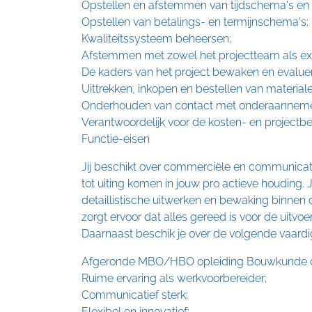
Opstellen en afstemmen van tijdschema's en 
Opstellen van betalings- en termijnschema's;
Kwaliteitssysteem beheersen;
Afstemmen met zowel het projectteam als exte
De kaders van het project bewaken en evalue
Uittrekken, inkopen en bestellen van materiale
Onderhouden van contact met onderaannemer
Verantwoordelijk voor de kosten- en project
Functie-eisen
Jij beschikt over commerciële en communica
tot uiting komen in jouw pro actieve houding. 
detaillistische uitwerken en bewaking binnen 
zorgt ervoor dat alles gereed is voor de uitvoe
Daarnaast beschik je over de volgende vaard
Afgeronde MBO/HBO opleiding Bouwkunde of
Ruime ervaring als werkvoorbereider;
Communicatief sterk;
Flexibel en innovatief;