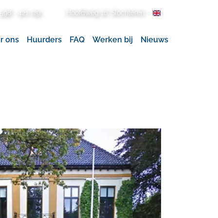
Hoofdweg 16, Slochteren
598 - 421 129
r ons
Huurders
FAQ
Werken bij
Nieuws