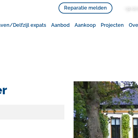
Reparatie melden
+31 (0) 
en/Delfzijl expats
Aanbod
Aankoop
Projecten
Ove
er